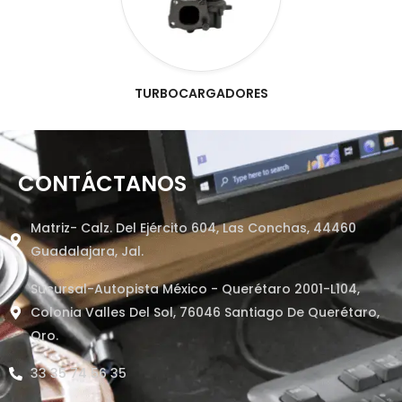
TURBOCARGADORES
CONTÁCTANOS
Matriz- Calz. Del Ejército 604, Las Conchas, 44460
Guadalajara, Jal.
Sucursal-Autopista México - Querétaro 2001-L104,
Colonia Valles Del Sol, 76046 Santiago De Querétaro,
Qro.
33 35 74 56 35