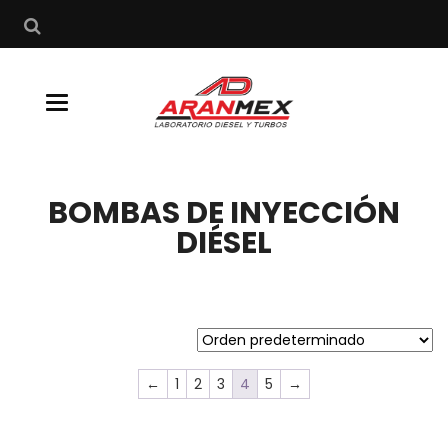
Buscar
Toggle
navigation
BOMBAS DE INYECCIÓN
DIÉSEL
←
1
2
3
4
5
→