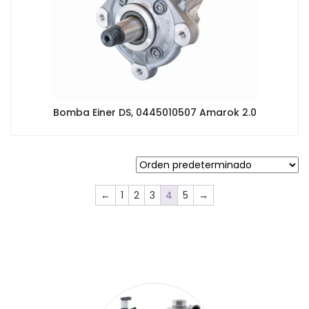
Bomba Einer DS, 0445010507 Amarok 2.0
←
1
2
3
4
5
→