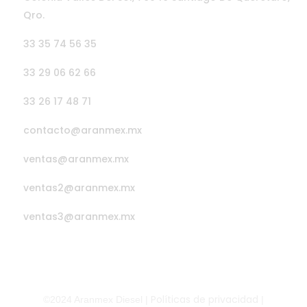
Qro.
33 35 74 56 35
33 29 06 62 66
33 26 17 48 71
contacto@aranmex.mx
ventas@aranmex.mx
ventas2@aranmex.mx
ventas3@aranmex.mx
Políticas de privacidad
©2024 Aranmex Diesel |
|