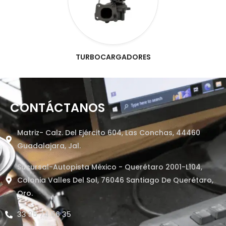
TURBOCARGADORES
CONTÁCTANOS
Matriz- Calz. Del Ejército 604, Las Conchas, 44460
Guadalajara, Jal.
Sucursal-Autopista México - Querétaro 2001-L104,
Colonia Valles Del Sol, 76046 Santiago De Querétaro,
Qro.
33 35 74 56 35