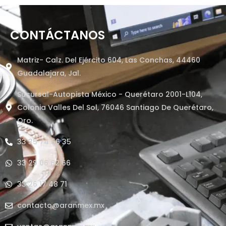
CONTÁCTANOS
Matriz- Calz. Del Ejército 604, Las Conchas, 44460
Guadalajara, Jal.
Sucursal-Autopista México - Querétaro 2001-L104,
Colonia Valles Del Sol, 76046 Santiago De Querétaro,
Qro.
33 35 74 56 35
33 29 06 62 66
33 26 17 48 71
contacto@aranmex.mx