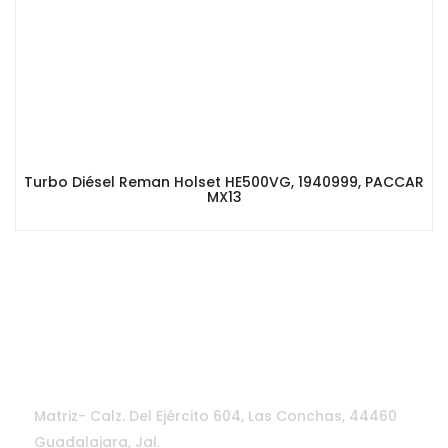
Turbo Diésel Reman Holset HE500VG, 1940999, PACCAR
MX13
CONTÁCTANOS
Matriz- Calz. Del Ejército 604, Las Conchas, 44460
Guadalajara, Jal.