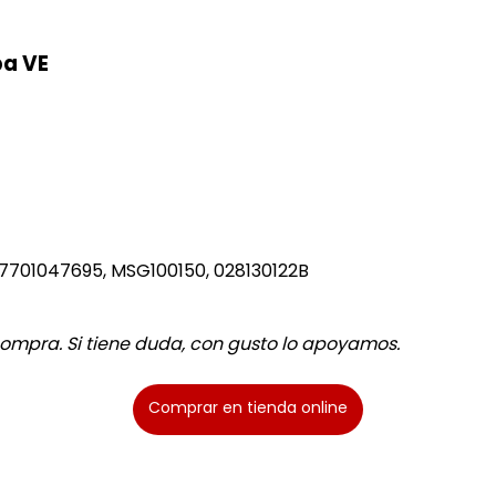
ba VE
 7701047695, MSG100150, 028130122B
 compra. Si tiene duda, con gusto lo apoyamos.
Comprar en tienda online