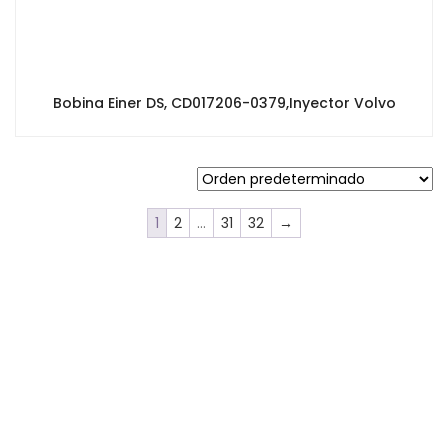
Bobina Einer DS, CD017206-0379,Inyector Volvo
1
2
…
31
32
→