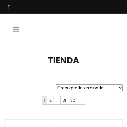
Buscar
Toggle
navigation
TIENDA
1
2
…
31
32
→