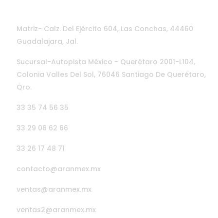
CONTÁCTANOS
Matriz- Calz. Del Ejército 604, Las Conchas, 44460
Guadalajara, Jal.
Sucursal-Autopista México - Querétaro 2001-L104,
Colonia Valles Del Sol, 76046 Santiago De Querétaro,
Qro.
33 35 74 56 35
33 29 06 62 66
33 26 17 48 71
contacto@aranmex.mx
ventas@aranmex.mx
ventas2@aranmex.mx